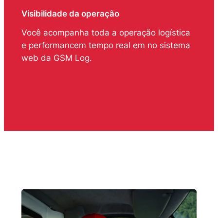
Visibilidade da operação
Você acompanha toda a operação logística
e performancem tempo real em no sistema
web da GSM Log.